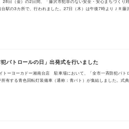
）、28日（金）の2日間、「藤沢市犯罪のない安全・安心まちづくり
台駅の3カ所で、行われました。27日（木）は午後7時よりＪＲ藤沢 
防犯パトロールの日」出発式を行いました
）、イトーヨーカドー湘南台店 駐車場において、「全市一斉防犯パ
所有する青色回転灯装備車（通称：青パト）が集結しました。式典で