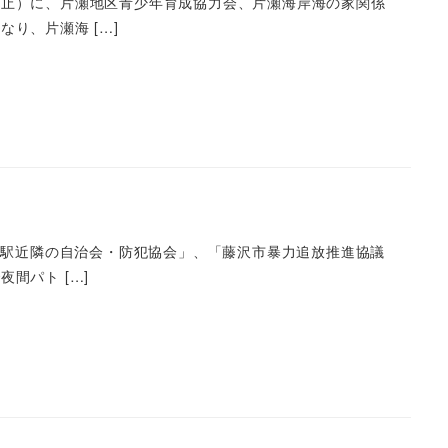
中止）に、片瀬地区青少年育成協力会、片瀬海岸海の家関係
り、片瀬海 […]
沢駅近隣の自治会・防犯協会」、「藤沢市暴力追放推進協議
間パト […]