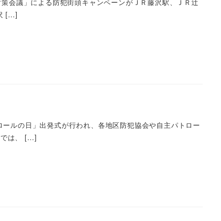
対策会議」による防犯街頭キャンペーンがＪＲ藤沢駅、ＪＲ辻
[…]
トロールの日」出発式が行われ、各地区防犯協会や自主パトロー
は、 […]