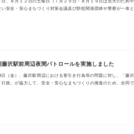
５日、８月１２日の土曜日（７月２９日・８月１９日は荒天のため
い安全・安心まちづくり対策会議及び防犯関係団体や警察が一体とな
期藤沢駅前周辺夜間パトロールを実施しました
・28日（金）、藤沢駅周辺における客引き行為等の問題に対し、「藤
行政」が協力して、安全・安心なまちづくりの推進のため、合同で夜