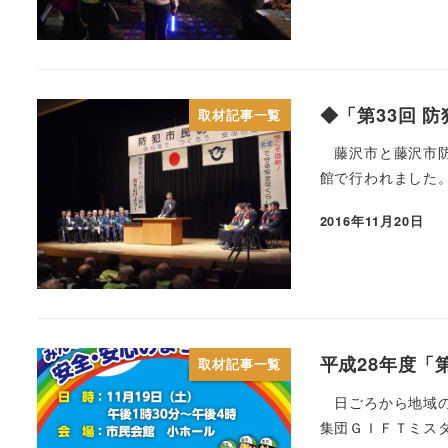
◆「第33回 
取材記事一覧
藤沢市と藤沢市防
館で行われました。
2016年11月20日
平成28年度「
取材記事一覧
日ごろから地域の
集団ＧＩＦＴミスタ