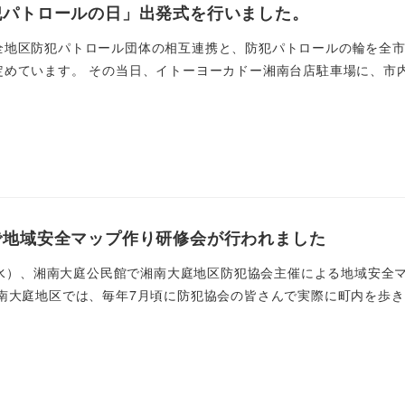
犯パトロールの日」出発式を行いました。
全地区防犯パトロール団体の相互連携と、防犯パトロールの輪を全市
めています。 その当日、イトーヨーカドー湘南台店駐車場に、市内の
で地域安全マップ作り研修会が行われました
日（水）、湘南大庭公民館で湘南大庭地区防犯協会主催による地域安全
南大庭地区では、毎年7月頃に防犯協会の皆さんで実際に町内を歩き 