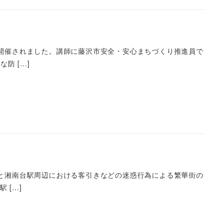
が開催されました。講師に藤沢市安全・安心まちづくり推進員で
防 […]
辺と湘南台駅周辺における客引きなどの迷惑行為による繁華街の
 […]