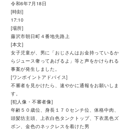
令和6年7月18日
[時刻]
17:10
[場所]
藤沢市朝日町４番地先路上
[本文]
女子児童が、男に「おじさんはお金持っているか
らジュース奢ってあげるよ」等と声をかけられる
事案が発生しました。
[ワンポイントアドバイス]
不審者を見かけたら、速やかに通報をお願いしま
す。
[犯人像・不審者像]
年齢５０歳位、身長１７０センチ位、体格中肉、
頭髪坊主頭、上衣白色タンクトップ、下衣黒色ズ
ボン、金色のネックレスを着けた男