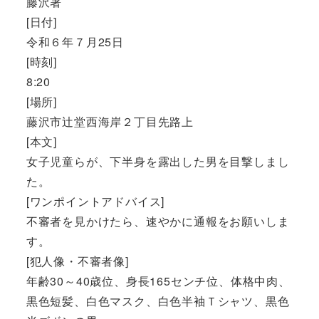
藤沢署
[日付]
令和６年７月25日
[時刻]
8:20
[場所]
藤沢市辻堂西海岸２丁目先路上
[本文]
女子児童らが、下半身を露出した男を目撃しまし
た。
[ワンポイントアドバイス]
不審者を見かけたら、速やかに通報をお願いしま
す。
[犯人像・不審者像]
年齢30～40歳位、身長165センチ位、体格中肉、
黒色短髪、白色マスク、白色半袖Ｔシャツ、黒色