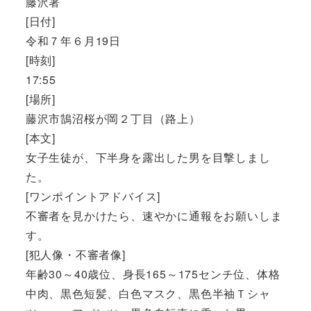
藤沢署
[日付]
令和７年６月19日
[時刻]
17:55
[場所]
藤沢市鵠沼桜が岡２丁目（路上）
[本文]
女子生徒が、下半身を露出した男を目撃しまし
た。
[ワンポイントアドバイス]
不審者を見かけたら、速やかに通報をお願いしま
す。
[犯人像・不審者像]
年齢30～40歳位、身長165～175センチ位、体格
中肉、黒色短髪、白色マスク、黒色半袖Ｔシャ