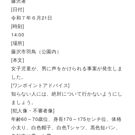
藤沢署
[日付]
令和７年６月21日
[時刻]
14:00
[場所]
藤沢市羽鳥（公園内）
[本文]
女子児童が、男に声をかけられる事案が発生しま
した。
[ワンポイントアドバイス]
知らない人には、絶対について行かないようにし
ましょう。
[犯人像・不審者像]
年齢60～70歳位、身長170～175センチ位、体格
小太り、白色帽子、白色Tシャツ、黒色短パン、