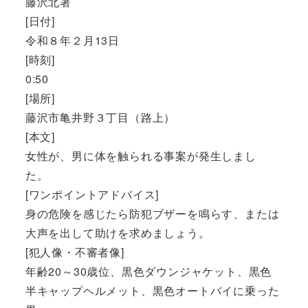
藤沢北署
[日付]
令和８年２月13日
[時刻]
0:50
[場所]
藤沢市亀井野３丁目（路上）
[本文]
女性が、男に体を触られる事案が発生しまし
た。
[ワンポイントアドバイス]
身の危険を感じたら防犯ブザーを鳴らす、または
大声を出して助けを求めましょう。
[犯人像・不審者像]
年齢20～30歳位、黒色ダウンジャケット、黒色
半キャップヘルメット、黒色オートバイに乗った