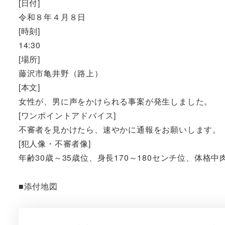
[日付]
令和８年４月８日
[時刻]
14:30
[場所]
藤沢市亀井野（路上）
[本文]
女性が、男に声をかけられる事案が発生しました。
[ワンポイントアドバイス]
不審者を見かけたら、速やかに通報をお願いします。
[犯人像・不審者像]
年齢30歳～35歳位、身長170～180センチ位、体
■添付地図