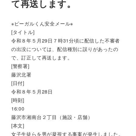
て再送します。
※ピーガルくん安全メール※
[タイトル]
令和８年５月29日７時31分頃に配信した不審者
の出没については、配信種別に誤りがあったの
で、訂正して再送します。
[警察署]
藤沢北署
[日付]
令和８年５月28日
[時刻]
16:00
藤沢市湘南台２丁目（施設・店舗）
[本文]
女子生徒らを男が凝視する事案が発生しました。