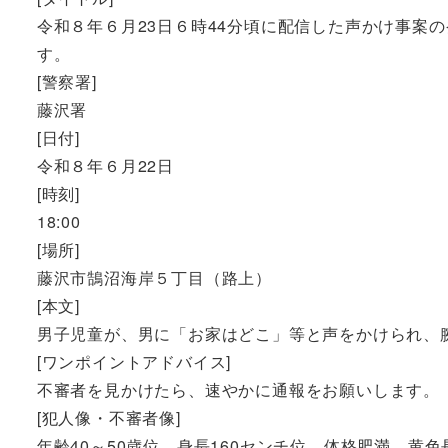
令和８年６月23日６時44分頃に配信した声かけ事案
す。
[警察署]
藤沢署
[日付]
令和８年６月22日
[時刻]
18:00
[場所]
藤沢市鵠沼海岸５丁目（路上）
[本文]
男子児童が、男に「お家はどこ」等と声をかけられ、
[ワンポイントアドバイス]
不審者を見かけたら、速やかに通報をお願いします。
[犯人像・不審者像]
年齢40～50歳位、身長160センチ位、体格肥満、