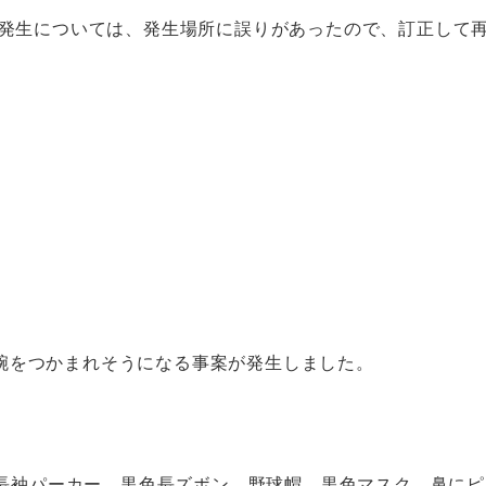
の発生については、発生場所に誤りがあったので、訂正して
腕をつかまれそうになる事案が発生しました。
黄色長袖パーカー、黒色長ズボン、野球帽、黒色マスク、鼻に