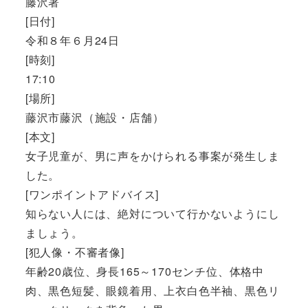
藤沢署
[日付]
令和８年６月24日
[時刻]
17:10
[場所]
藤沢市藤沢（施設・店舗）
[本文]
女子児童が、男に声をかけられる事案が発生しま
した。
[ワンポイントアドバイス]
知らない人には、絶対について行かないようにし
ましょう。
[犯人像・不審者像]
年齢20歳位、身長165～170センチ位、体格中
肉、黒色短髪、眼鏡着用、上衣白色半袖、黒色リ